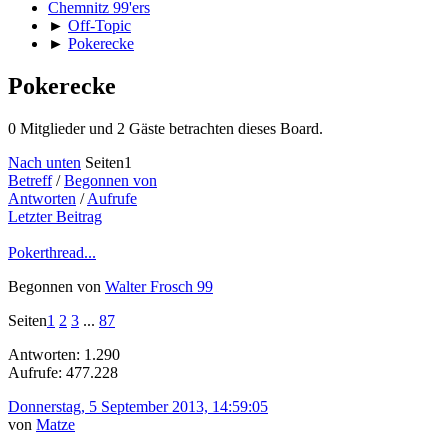
Chemnitz 99'ers
►
Off-Topic
►
Pokerecke
Pokerecke
0 Mitglieder und 2 Gäste betrachten dieses Board.
Nach unten
Seiten
1
Betreff
/
Begonnen von
Antworten
/
Aufrufe
Letzter Beitrag
Pokerthread...
Begonnen von
Walter Frosch 99
Seiten
1
2
3
...
87
Antworten: 1.290
Aufrufe: 477.228
Donnerstag, 5 September 2013, 14:59:05
von
Matze