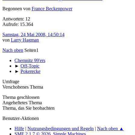
Begonnen von
France Beckenpower
Antworten: 12
Aufrufe: 15.364
Samstag, 24 Mai 2008, 14:50:14
von
Larry Hagman
Nach oben
Seiten
1
Chemnitz 99'ers
►
Off-Topic
►
Pokerecke
Umfrage
Verschobenes Thema
Thema geschlossen
Angeheftetes Thema
Thema, das Sie beobachten
Benutzer-Aktionen
Hilfe
|
Nutzungsbedingungen und Regeln
|
Nach oben ▲
SMF 2.1.7 © 2026
,
Simple Machines