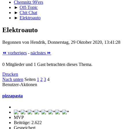
Chemnitz 99'ers
►
Off-Topic
►
Chit Chat
►
Elektroauto
Elektroauto
Begonnen von Hendrik, Donnerstag, 29 Oktober 2020, 13:41:28
⏪ vorheriges
-
nächstes ⏩
0 Mitglieder und 1 Gast betrachten dieses Thema.
Drucken
Nach unten
Seiten
1
2
3
4
Benutzer-Aktionen
pizzapasta
MVP
Beiträge: 2.622
Gespeichert