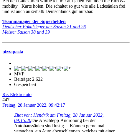
Bei den Ladekarten würde ich mir auf jeden Fall noch die EnBW-
mobility+ Karte holen. Die schaltet so gut wie alle Ladesäulen frei
und ist auch außerhalb Deutschlands gut nutzbar.
Teammanager der Superhelden
Deutscher Pokalsieger der Saison 21 und 26
Meister Saison 38 und 39
pizzapasta
MVP
Beiträge: 2.622
Gespeichert
Re: Elektroauto
#47
Freitag, 28 Januar 2022, 09:42:17
Zitat von: Hendrik am Freitag, 28 Januar 2022,
09:15:20
Die Abschlepp-Androhung bei den
Autohaussäulen sind lustig.... Können gerne mal
versuchen, ein Auto abzuschleppen, welches mit einer