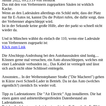
Januar 2022, 09:25:19 von Hendrik
Das mit den von Verbrennern zugeparkten Säulen ist wirklich
Kacke.
Wenn an den Ladesäulen allerdings ein Schild steht, dass der Platz
nur für E-Autos ist, kannst Du die Polizei rufen, die dafür sorgt, dass
der Verbrenner abgeschleppt wird.
Ist in der Sekunde keine große Hilfe, aber der parkt so schnell nicht
wieder da.
Und in München wählst du einfach die 110, wenn eine Ladesäule
von Verbrennern zugeparkt ist:
Klick zum Link
Die Abschlepp-Androhung bei den Autohaussäulen sind lustig....
Können gerne mal versuchen, ein Auto abzuschleppen, welches mit
einer Ladesäule verbunden ist... Das Kabel ist verriegelt und lässt
sich auch nicht ohne Schlüssel entriegeln.
Ansonsten... In der Weihenstephaner Straße ("Die Macherei") gehen
in Kürze zwei Schnell-Lader in Betrieb. Da ist das Auto (welches
eigentlich?) ziemlich fix wieder voll.
Tipp zu Ladestationen: Die "Air Electric" App installieren. Die hat
einen guten und anbieterübergreifenden Datenbestand an
Ladestationen.