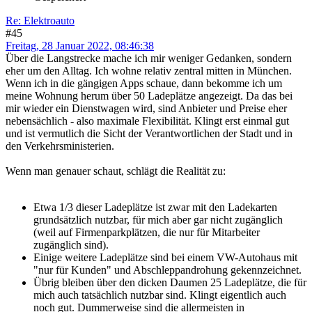
Re: Elektroauto
#45
Freitag, 28 Januar 2022, 08:46:38
Über die Langstrecke mache ich mir weniger Gedanken, sondern
eher um den Alltag. Ich wohne relativ zentral mitten in München.
Wenn ich in die gängigen Apps schaue, dann bekomme ich um
meine Wohnung herum über 50 Ladeplätze angezeigt. Da das bei
mir wieder ein Dienstwagen wird, sind Anbieter und Preise eher
nebensächlich - also maximale Flexibilität. Klingt erst einmal gut
und ist vermutlich die Sicht der Verantwortlichen der Stadt und in
den Verkehrsministerien.
Wenn man genauer schaut, schlägt die Realität zu:
Etwa 1/3 dieser Ladeplätze ist zwar mit den Ladekarten
grundsätzlich nutzbar, für mich aber gar nicht zugänglich
(weil auf Firmenparkplätzen, die nur für Mitarbeiter
zugänglich sind).
Einige weitere Ladeplätze sind bei einem VW-Autohaus mit
"nur für Kunden" und Abschleppandrohung gekennzeichnet.
Übrig bleiben über den dicken Daumen 25 Ladeplätze, die für
mich auch tatsächlich nutzbar sind. Klingt eigentlich auch
noch gut. Dummerweise sind die allermeisten in