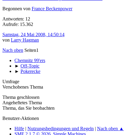
Begonnen von
France Beckenpower
Antworten: 12
Aufrufe: 15.362
Samstag, 24 Mai 2008, 14:50:14
von
Larry Hagman
Nach oben
Seiten
1
Chemnitz 99'ers
►
Off-Topic
►
Pokerecke
Umfrage
Verschobenes Thema
Thema geschlossen
Angeheftetes Thema
Thema, das Sie beobachten
Benutzer-Aktionen
Hilfe
|
Nutzungsbedingungen und Regeln
|
Nach oben ▲
SMF 2.1.7 © 2026
,
Simple Machines