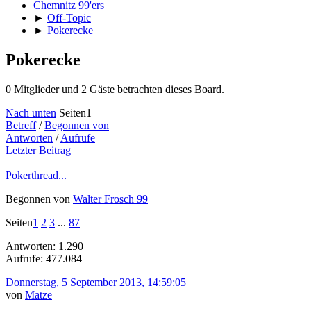
Chemnitz 99'ers
►
Off-Topic
►
Pokerecke
Pokerecke
0 Mitglieder und 2 Gäste betrachten dieses Board.
Nach unten
Seiten
1
Betreff
/
Begonnen von
Antworten
/
Aufrufe
Letzter Beitrag
Pokerthread...
Begonnen von
Walter Frosch 99
Seiten
1
2
3
...
87
Antworten: 1.290
Aufrufe: 477.084
Donnerstag, 5 September 2013, 14:59:05
von
Matze