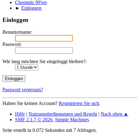
Chemnitz 99'ers
►
Einloggen
Einloggen
Benutzername:
Passwort:
Wie lang möchten Sie eingeloggt bleiben?:
Passwort vergessen?
Haben Sie keinen Account?
Registrieren Sie sich
.
Hilfe
|
Nutzungsbedingungen und Regeln
|
Nach oben ▲
SMF 2.1.7 © 2026
,
Simple Machines
Seite erstellt in 0.072 Sekunden mit 7 Abfragen.