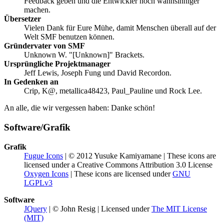
Feedback geben und die Entwickler noch wahnsinniger
machen.
Übersetzer
Vielen Dank für Eure Mühe, damit Menschen überall auf der
Welt SMF benutzen können.
Gründervater von SMF
Unknown W. "[Unknown]" Brackets.
Ursprüngliche Projektmanager
Jeff Lewis, Joseph Fung und David Recordon.
In Gedenken an
Crip, K@, metallica48423, Paul_Pauline und Rock Lee.
An alle, die wir vergessen haben: Danke schön!
Software/Grafik
Grafik
Fugue Icons
| © 2012 Yusuke Kamiyamane | These icons are
licensed under a Creative Commons Attribution 3.0 License
Oxygen Icons
| These icons are licensed under
GNU
LGPLv3
Software
JQuery
| © John Resig | Licensed under
The MIT License
(MIT)