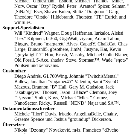
Michael "Oldiesmann" Eshom, Michael "Thantos" Miller,
Norv, Oscar "Ozp" Rydhé, Peter "Arantor" Spicer, Selman "
[SiNaN]" Eser, Shawn Bulen, Shitiz "Dragooon" Garg,
Theodore "Orstio" Hildebrandt, Thorsten "TE" Eurich und
winrules.
Support-Spezialisten
Will "Kindred" Wagner, Doug Heffernan, lurkalot, Aleksi
"Lex" Kilpinen, br360, GigaWatt, ziycon, Adam Tallon,
Bigguy, Bruno "margarett" Alves, CapadY, ChalkCat, Chas
Large, Duncan85, gbsothere, JimM, Justyne, Kat, Kevin
"greyknight17" Hou, Krash, Mashby, Michael Colin Blaber,
Old Fossil, S-Ace, shadav, Steve, Storman™, Wade "sησω"
Poulsen und xenovanis.
Customizer
Diego Andrés, GL700Wing, Johnnie "TwitchisMental"
Ballew, Jonathan "vbgamer45" Valentin, Sami "SychO"
Mazouz, Brannon "B" Hall, Gary M. Gadsdon, Jack
"akabugeyes" Thorsen, Jason "JBlaze" Clemons, Joey
"Tyrsson" Smith, Kays, Michael "Mick." Gomez,
NanoSector, Ricky., Russell "NEND" Najar und SA™.
Dokumentationsschreiber
Michele "Illori" Davis, Irisado, AngelinaBelle, Chainy,
Graeme Spence und Joshua "groundup" Dickerson.
Übersetzer
Nikola "Dzonny" Novaković, m4z, Francisco "d3vcho"