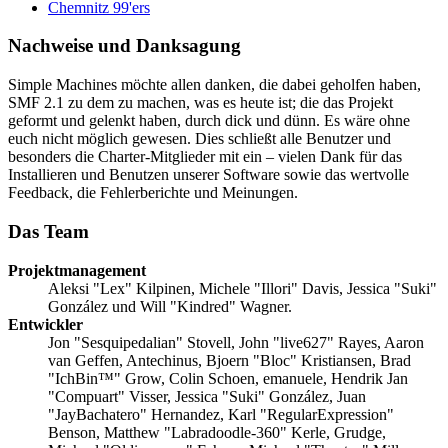
Chemnitz 99'ers
Nachweise und Danksagung
Simple Machines möchte allen danken, die dabei geholfen haben,
SMF 2.1 zu dem zu machen, was es heute ist; die das Projekt
geformt und gelenkt haben, durch dick und dünn. Es wäre ohne
euch nicht möglich gewesen. Dies schließt alle Benutzer und
besonders die Charter-Mitglieder mit ein – vielen Dank für das
Installieren und Benutzen unserer Software sowie das wertvolle
Feedback, die Fehlerberichte und Meinungen.
Das Team
Projektmanagement
Aleksi "Lex" Kilpinen, Michele "Illori" Davis, Jessica "Suki"
González und Will "Kindred" Wagner.
Entwickler
Jon "Sesquipedalian" Stovell, John "live627" Rayes, Aaron
van Geffen, Antechinus, Bjoern "Bloc" Kristiansen, Brad
"IchBin™" Grow, Colin Schoen, emanuele, Hendrik Jan
"Compuart" Visser, Jessica "Suki" González, Juan
"JayBachatero" Hernandez, Karl "RegularExpression"
Benson, Matthew "Labradoodle-360" Kerle, Grudge,