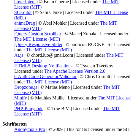
hoverIntent
| © Brian Cherne | Licensed under
The MIT
License (MIT)
SCEditor
| © Sam Clarke | Licensed under
The MIT License
(MIT)
animaDrag
| © Abel Mohler | Licensed under
The MIT
License (MIT)
jQuery Custom Scrollbar
| © Maciej Zubala | Licensed under
The MIT License (MIT)
jQuery Responsive Slider
| © booncon ROCKETS | Licensed
under
The MIT License (MIT)
At.js
| © chord.luo@gmail.com | Licensed under
The MIT
License (MIT)
HTML5 Desktop Notifications
| © Tsvetan Tsvetkov |
Licensed under
The Apache License Version 2.0
GAuth Code Generator/Validator
| © Chris Cornutt | Licensed
under
The MIT License (MIT)
Dropzone.js
| © Matias Meno | Licensed under
The MIT
License (MIT)
Minify
| © Matthias Mullie | Licensed under
The MIT License
(MIT)
PHP-Punycode
| © True B.V. | Licensed under
The MIT
License (MIT)
Schriftarten
Anonymous Pro
| © 2009 | This font is licensed under the SIL