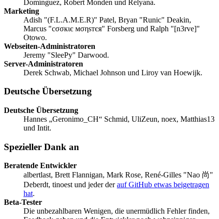
Domínguez, Robert Monden und Relyana.
Marketing
Adish "(F.L.A.M.E.R)" Patel, Bryan "Runic" Deakin,
Marcus "cσσкιє мσηѕтєя" Forsberg und Ralph "[n3rve]"
Otowo.
Webseiten-Administratoren
Jeremy "SleePy" Darwood.
Server-Administratoren
Derek Schwab, Michael Johnson und Liroy van Hoewijk.
Deutsche Übersetzung
Deutsche Übersetzung
Hannes „Geronimo_CH“ Schmid, UliZeun, noex, Matthias13
und Intit.
Spezieller Dank an
Beratende Entwickler
albertlast, Brett Flannigan, Mark Rose, René-Gilles "Nao 尚"
Deberdt, tinoest und jeder der
auf GitHub etwas beigetragen
hat
.
Beta-Tester
Die unbezahlbaren Wenigen, die unermüdlich Fehler finden,