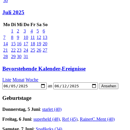
30
Juli 2025
Mo
Di
Mi
Do
Fr
Sa
So
1
2
3
4
5
6
7
8
9
10
11
12
13
14
15
16
17
18
19
20
21
22
23
24
25
26
27
28
29
30
31
Bevorstehende Kalender-Ereignisse
Liste
Monat
Woche
an
Geburtstage
Donnerstag, 5 Juni
:
starlet (40)
Freitag, 6 Juni
:
superheld (48)
,
Ref (45)
,
RainerC.Ment (40)
Samstag, 7 Juni
:
Spaßkeks (34)