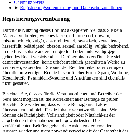
Chemnitz 99'ers
►
Registrierungsvereinbarung und Datenschutzrichtlinien
Registrierungsvereinbarung
Durch die Nutzung dieses Forums akzeptieren Sie, dass Sie kein
Material verbreiten, welches falsch, diffamierend, unwahr,
missbräuchlich, vulgär, diskriminierend, rassistisch, verachtend,
hasserfüllt, belästigend, obszön, sexuell anstößig, vulgär, bedrohend,
in die Privatsphäre anderer eingreifend oder anderweitig gegen
geltendes Recht verstoßend ist. Darüber hinaus erklären Sie sich
damit einverstanden, keine urheberrechtlich geschützten Werke zu
verbreiten, es sei denn, Sie sind der Rechteinhaber oder verfügen
über die notwendigen Rechte in schriftlicher Form. Spam, Werbung,
Kettenbriefe, Pyramiden-Systeme und Anstiftungen sind ebenfalls
nicht gestattet.
Beachten Sie, dass es für die Verantwortlichen und Betreiber der
Seite nicht möglich ist, die Korrektheit aller Beiträge zu prüfen.
Beachten Sie weiterhin, dass wir die Beiträge nicht aktiv
überwachen und nicht für die Inhalte verantwortlich sind. Wir
können die Richtigkeit, Vollständigkeit oder Nützlichkeit der
angebotenen Informationen nicht gewährleisten. Die
veröffentlichten Beiträge geben die Ansichten der jeweiligen
Autoren wieder und nicht notwendigerweise die der Gesamtheit der