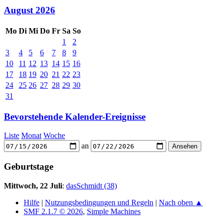
August 2026
Mo
Di
Mi
Do
Fr
Sa
So
1
2
3
4
5
6
7
8
9
10
11
12
13
14
15
16
17
18
19
20
21
22
23
24
25
26
27
28
29
30
31
Bevorstehende Kalender-Ereignisse
Liste
Monat
Woche
an
Geburtstage
Mittwoch, 22 Juli
:
dasSchmidt (38)
Hilfe
|
Nutzungsbedingungen und Regeln
|
Nach oben ▲
SMF 2.1.7 © 2026
,
Simple Machines