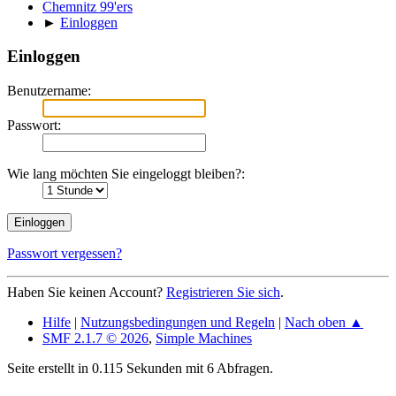
Chemnitz 99'ers
►
Einloggen
Einloggen
Benutzername:
Passwort:
Wie lang möchten Sie eingeloggt bleiben?:
Passwort vergessen?
Haben Sie keinen Account?
Registrieren Sie sich
.
Hilfe
|
Nutzungsbedingungen und Regeln
|
Nach oben ▲
SMF 2.1.7 © 2026
,
Simple Machines
Seite erstellt in 0.115 Sekunden mit 6 Abfragen.