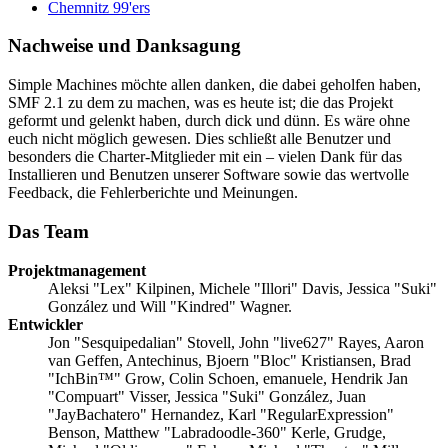
Chemnitz 99'ers
Nachweise und Danksagung
Simple Machines möchte allen danken, die dabei geholfen haben,
SMF 2.1 zu dem zu machen, was es heute ist; die das Projekt
geformt und gelenkt haben, durch dick und dünn. Es wäre ohne
euch nicht möglich gewesen. Dies schließt alle Benutzer und
besonders die Charter-Mitglieder mit ein – vielen Dank für das
Installieren und Benutzen unserer Software sowie das wertvolle
Feedback, die Fehlerberichte und Meinungen.
Das Team
Projektmanagement
Aleksi "Lex" Kilpinen, Michele "Illori" Davis, Jessica "Suki"
González und Will "Kindred" Wagner.
Entwickler
Jon "Sesquipedalian" Stovell, John "live627" Rayes, Aaron
van Geffen, Antechinus, Bjoern "Bloc" Kristiansen, Brad
"IchBin™" Grow, Colin Schoen, emanuele, Hendrik Jan
"Compuart" Visser, Jessica "Suki" González, Juan
"JayBachatero" Hernandez, Karl "RegularExpression"
Benson, Matthew "Labradoodle-360" Kerle, Grudge,