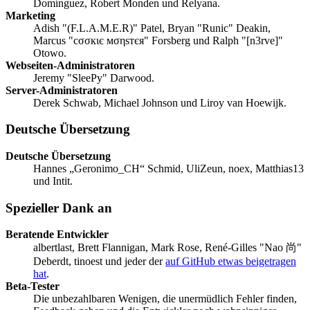
Domínguez, Robert Monden und Relyana.
Marketing
Adish "(F.L.A.M.E.R)" Patel, Bryan "Runic" Deakin,
Marcus "cσσкιє мσηѕтєя" Forsberg und Ralph "[n3rve]"
Otowo.
Webseiten-Administratoren
Jeremy "SleePy" Darwood.
Server-Administratoren
Derek Schwab, Michael Johnson und Liroy van Hoewijk.
Deutsche Übersetzung
Deutsche Übersetzung
Hannes „Geronimo_CH“ Schmid, UliZeun, noex, Matthias13
und Intit.
Spezieller Dank an
Beratende Entwickler
albertlast, Brett Flannigan, Mark Rose, René-Gilles "Nao 尚"
Deberdt, tinoest und jeder der
auf GitHub etwas beigetragen
hat
.
Beta-Tester
Die unbezahlbaren Wenigen, die unermüdlich Fehler finden,