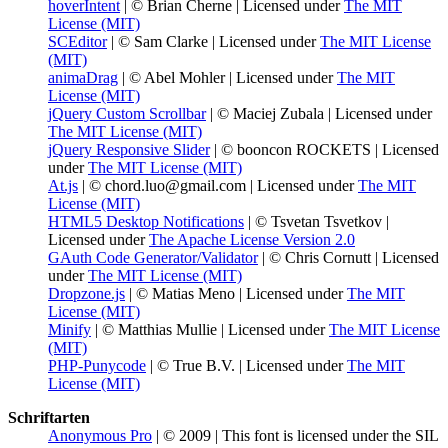
hoverIntent
| © Brian Cherne | Licensed under
The MIT
License (MIT)
SCEditor
| © Sam Clarke | Licensed under
The MIT License
(MIT)
animaDrag
| © Abel Mohler | Licensed under
The MIT
License (MIT)
jQuery Custom Scrollbar
| © Maciej Zubala | Licensed under
The MIT License (MIT)
jQuery Responsive Slider
| © booncon ROCKETS | Licensed
under
The MIT License (MIT)
At.js
| © chord.luo@gmail.com | Licensed under
The MIT
License (MIT)
HTML5 Desktop Notifications
| © Tsvetan Tsvetkov |
Licensed under
The Apache License Version 2.0
GAuth Code Generator/Validator
| © Chris Cornutt | Licensed
under
The MIT License (MIT)
Dropzone.js
| © Matias Meno | Licensed under
The MIT
License (MIT)
Minify
| © Matthias Mullie | Licensed under
The MIT License
(MIT)
PHP-Punycode
| © True B.V. | Licensed under
The MIT
License (MIT)
Schriftarten
Anonymous Pro
| © 2009 | This font is licensed under the SIL