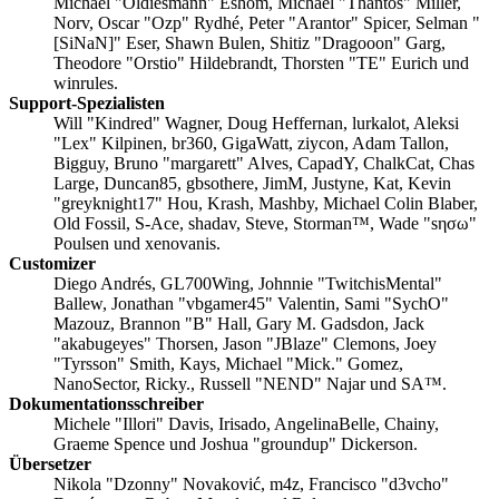
Michael "Oldiesmann" Eshom, Michael "Thantos" Miller,
Norv, Oscar "Ozp" Rydhé, Peter "Arantor" Spicer, Selman "
[SiNaN]" Eser, Shawn Bulen, Shitiz "Dragooon" Garg,
Theodore "Orstio" Hildebrandt, Thorsten "TE" Eurich und
winrules.
Support-Spezialisten
Will "Kindred" Wagner, Doug Heffernan, lurkalot, Aleksi
"Lex" Kilpinen, br360, GigaWatt, ziycon, Adam Tallon,
Bigguy, Bruno "margarett" Alves, CapadY, ChalkCat, Chas
Large, Duncan85, gbsothere, JimM, Justyne, Kat, Kevin
"greyknight17" Hou, Krash, Mashby, Michael Colin Blaber,
Old Fossil, S-Ace, shadav, Steve, Storman™, Wade "sησω"
Poulsen und xenovanis.
Customizer
Diego Andrés, GL700Wing, Johnnie "TwitchisMental"
Ballew, Jonathan "vbgamer45" Valentin, Sami "SychO"
Mazouz, Brannon "B" Hall, Gary M. Gadsdon, Jack
"akabugeyes" Thorsen, Jason "JBlaze" Clemons, Joey
"Tyrsson" Smith, Kays, Michael "Mick." Gomez,
NanoSector, Ricky., Russell "NEND" Najar und SA™.
Dokumentationsschreiber
Michele "Illori" Davis, Irisado, AngelinaBelle, Chainy,
Graeme Spence und Joshua "groundup" Dickerson.
Übersetzer
Nikola "Dzonny" Novaković, m4z, Francisco "d3vcho"