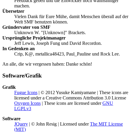
Feedback geben und die Entwickler noch wahnsinniger
machen.
Übersetzer
Vielen Dank für Eure Mühe, damit Menschen überall auf der
Welt SMF benutzen können.
Gründervater von SMF
Unknown W. "[Unknown]" Brackets.
Ursprüngliche Projektmanager
Jeff Lewis, Joseph Fung und David Recordon.
In Gedenken an
Crip, K@, metallica48423, Paul_Pauline und Rock Lee.
An alle, die wir vergessen haben: Danke schön!
Software/Grafik
Grafik
Fugue Icons
| © 2012 Yusuke Kamiyamane | These icons are
licensed under a Creative Commons Attribution 3.0 License
Oxygen Icons
| These icons are licensed under
GNU
LGPLv3
Software
JQuery
| © John Resig | Licensed under
The MIT License
(MIT)