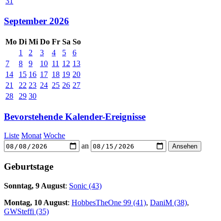
31
September 2026
Mo
Di
Mi
Do
Fr
Sa
So
1
2
3
4
5
6
7
8
9
10
11
12
13
14
15
16
17
18
19
20
21
22
23
24
25
26
27
28
29
30
Bevorstehende Kalender-Ereignisse
Liste
Monat
Woche
an
Geburtstage
Sonntag, 9 August
:
Sonic (43)
Montag, 10 August
:
HobbesTheOne 99 (41)
,
DaniM (38)
,
GWSteffi (35)