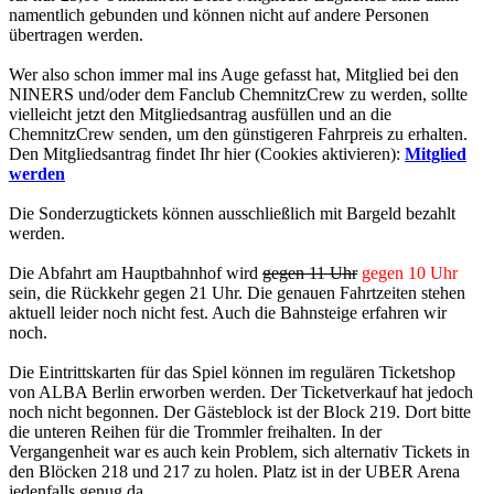
namentlich gebunden und können nicht auf andere Personen
übertragen werden.
Wer also schon immer mal ins Auge gefasst hat, Mitglied bei den
NINERS und/oder dem Fanclub ChemnitzCrew zu werden, sollte
vielleicht jetzt den Mitgliedsantrag ausfüllen und an die
ChemnitzCrew senden, um den günstigeren Fahrpreis zu erhalten.
Den Mitgliedsantrag findet Ihr hier (Cookies aktivieren):
Mitglied
werden
Die Sonderzugtickets können ausschließlich mit Bargeld bezahlt
werden.
Die Abfahrt am Hauptbahnhof wird
gegen 11 Uhr
gegen 10 Uhr
sein, die Rückkehr gegen 21 Uhr. Die genauen Fahrtzeiten stehen
aktuell leider noch nicht fest. Auch die Bahnsteige erfahren wir
noch.
Die Eintrittskarten für das Spiel können im regulären Ticketshop
von ALBA Berlin erworben werden. Der Ticketverkauf hat jedoch
noch nicht begonnen. Der Gästeblock ist der Block 219. Dort bitte
die unteren Reihen für die Trommler freihalten. In der
Vergangenheit war es auch kein Problem, sich alternativ Tickets in
den Blöcken 218 und 217 zu holen. Platz ist in der UBER Arena
jedenfalls genug da.