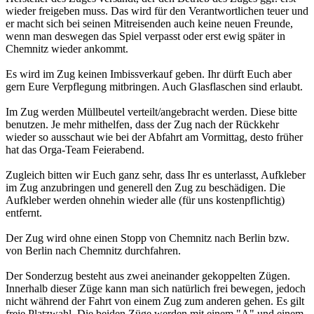
wieder freigeben muss. Das wird für den Verantwortlichen teuer und
er macht sich bei seinen Mitreisenden auch keine neuen Freunde,
wenn man deswegen das Spiel verpasst oder erst ewig später in
Chemnitz wieder ankommt.
Es wird im Zug keinen Imbissverkauf geben. Ihr dürft Euch aber
gern Eure Verpflegung mitbringen. Auch Glasflaschen sind erlaubt.
Im Zug werden Müllbeutel verteilt/angebracht werden. Diese bitte
benutzen. Je mehr mithelfen, dass der Zug nach der Rückkehr
wieder so ausschaut wie bei der Abfahrt am Vormittag, desto früher
hat das Orga-Team Feierabend.
Zugleich bitten wir Euch ganz sehr, dass Ihr es unterlasst, Aufkleber
im Zug anzubringen und generell den Zug zu beschädigen. Die
Aufkleber werden ohnehin wieder alle (für uns kostenpflichtig)
entfernt.
Der Zug wird ohne einen Stopp von Chemnitz nach Berlin bzw.
von Berlin nach Chemnitz durchfahren.
Der Sonderzug besteht aus zwei aneinander gekoppelten Zügen.
Innerhalb dieser Züge kann man sich natürlich frei bewegen, jedoch
nicht während der Fahrt von einem Zug zum anderen gehen. Es gilt
freie Platzwahl. Die beiden Züge werden mit einem "A" und einem