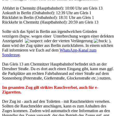
Abfahrt in Chemnitz (Hauptbahnhof): 10:00 Uhr am Gleis 13
Ankunft in Berlin (Ostbahnhof): 12:39 Uhr am Gleis 1
Rückfahrt in Berlin (Ostbahnhof): 18:31 Uhr am Gleis 1
Rückkehr in Chemnitz (Hauptbahnhof): 20:59 am Gleis 13
Sollte sich das Spiel in Berlin aus irgendwelchen Gründen
verzögern (bspw. wegen einer Unterbrechung wegen einer defekten
Anzeigetafel
oder der vierten Verlängerung
),
dann wird der Zug später aus Berlin zurückfahren. In einem solchen
Fall informieren wir Euch auf dem
WhatsApp-Kanal zum
Sonderzug
.
Das Gleis 13 am Chemnitzer Hauptbahnhof befindet sich an der
Dresdner Straße. Da es dort auch einen Eingang gibt, kann man ggf.
die Parkplätze am rechten Fahrbahnrand auf einer Straße auf dem
Sonnenberg (Peterstraße, Gießerstraße, Glockenstraße etc.) nutzen.
Im gesamten Zug gilt striktes Rauchverbot, auch für e-
Zigaretten.
Der Zug ist - auch auf den Toiletten - mit Rauchmeldern versehen.
Sollten die Rauchmelder anschlagen, kann es zum Anhalten des
Zuges kommen. Zudem wird automatisch eine Information an den
Hersteller des Zuges versandt, der den Betrieb des Zuges ggf. erst