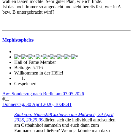
wählen lassen möchte. Sehr guter Plan, wie ich finde.
Ist das noch immer so angedacht und steht bereits fest, wer in A
bzw. B untergebracht wird?
Mephistopheles
Hall of Fame Member
Beiträge: 5.116
Willkommen in der Hölle!
Gespeichert
Aw: Sonderzug nach Berlin am 03.05.2026
#11
Donnerstag, 30 April 2026, 10:48:41
Zitat von: Niners99Cuxhaven am Mittwoch, 29 April
2026, 20:29:09
dürfen sich die individuell anreisenden
am Ostbahnhof sammeln und euch dann zum
Fanmarsch anschließen? Wenn ja könnte man dazu