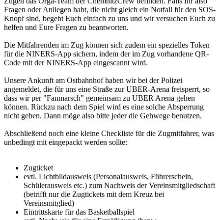
Zügen das Orga-Team der ChemnitzCrew befinden. Falls Ihr also
Fragen oder Anliegen habt, die nicht gleich ein Notfall für den SOS-
Knopf sind, begebt Euch einfach zu uns und wir versuchen Euch zu
helfen und Eure Fragen zu beantworten.
Die Mitfahrenden im Zug können sich zudem ein spezielles Token
für die NINERS-App sichern, indem der im Zug vorhandene QR-
Code mit der NINERS-App eingescannt wird.
Unsere Ankunft am Ostbahnhof haben wir bei der Polizei
angemeldet, die für uns eine Straße zur UBER-Arena freisperrt, so
dass wir per "Fanmarsch" gemeinsam zu UBER Arena gehen
können. Rückzu nach dem Spiel wird es eine solche Absperrung
nicht geben. Dann möge also bitte jeder die Gehwege benutzen.
Abschließend noch eine kleine Checkliste für die Zugmitfahrer, was
unbedingt mit eingepackt werden sollte:
Zugticket
evtl. Lichtbildausweis (Personalausweis, Führerschein,
Schülerausweis etc.) zum Nachweis der Vereinsmitgliedschaft
(betrifft nur die Zugtickets mit dem Kreuz bei
Vereinsmitglied)
Eintrittskarte für das Basketballspiel