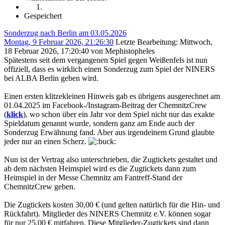
Gespeichert
Sonderzug nach Berlin am 03.05.2026
Montag, 9 Februar 2026, 21:26:30
Letzte Bearbeitung
: Mittwoch,
18 Februar 2026, 17:20:40 von Mephistopheles
Spätestens seit dem vergangenen Spiel gegen Weißenfels ist nun
offiziell, dass es wirklich einen Sonderzug zum Spiel der NINERS
bei ALBA Berlin geben wird.
Einen ersten klitzekleinen Hinweis gab es übrigens ausgerechnet am
01.04.2025 im Facebook-/Instagram-Beitrag der ChemnitzCrew
(
klick
), wo schon über ein Jahr vor dem Spiel nicht nur das exakte
Spieldatum genannt wurde, sondern ganz am Ende auch der
Sonderzug Erwähnung fand. Aber aus irgendeinem Grund glaubte
jeder nur an einen Scherz.
Nun ist der Vertrag also unterschrieben, die Zugtickets gestaltet und
ab dem nächsten Heimspiel wird es die Zugtickets dann zum
Heimspiel in der Messe Chemnitz am Fantreff-Stand der
ChemnitzCrew geben.
Die Zugtickets kosten 30,00 € (und gelten natürlich für die Hin- und
Rückfahrt). Mitglieder des NINERS Chemnitz e.V. können sogar
für nur 25,00 € mitfahren. Diese Mitglieder-Zugtickets sind dann