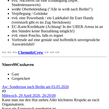
evtl. Nachweis für eine Ermäßigung (bspw.
Studentenausweis)
weiße Oberbekleidung ("Alle in weiß nach Berlin!")
Verpflegung / Getränke
evtl. eine Powerbank / ein Ladekabel für Euer Handy
(vereinzelt gibt es im Zug Steckdosen)
EC-Karte/Kreditkarte (Achtung! In der UBER-Arena ist an
den Ständen keine Barzahlung möglich!)
evtl. einen Poncho, falls es regnet
Vorfreude auf eine geniale und hoffentlich unvergessliche
Auswärtsfahrt!
=> => =>
ChemnitzCrew
<= <= <=
Niners99Cuxhaven
Gast
Gespeichert
Aw: Sonderzug nach Berlin am 03.05.2026
#9
Mittwoch, 29 April 2026, 20:29:09
Kann man nur den Hut ziehen Aller höchstens Respekt an euch
Organisatoren.
Sogar ein Fanmarsch genehmigt ist.