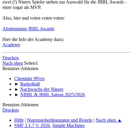
zwei (!) Niners Spieler stehen zur Auswahl für die JBBL Awards -
einer sogar als MVP.
Also, hier mal voten voten voten:
Abstimmung JBBL Awards
Hier die Info der Academy dazu:
Academy
Drucken
Nach oben
Seiten
1
Benutzer-Aktionen
Chemnitz 99'ers
►
Basketball
►
Nachwuchs der Niners
►
NBBL & JBBL Saison 2025/2026
Benutzer-Aktionen
Drucken
Hilfe
|
Nutzungsbedingungen und Regeln
|
Nach oben ▲
SMF 2.1.7 © 2026
,
Simple Machines