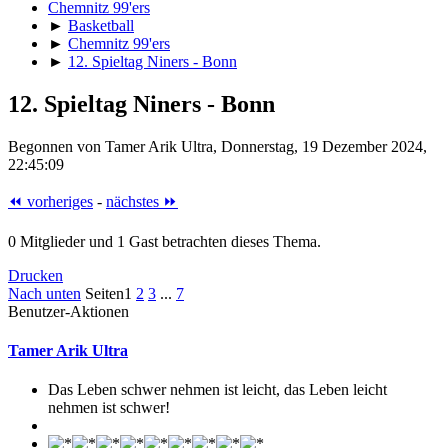
Chemnitz 99'ers
►
Basketball
►
Chemnitz 99'ers
►
12. Spieltag Niners - Bonn
12. Spieltag Niners - Bonn
Begonnen von Tamer Arik Ultra, Donnerstag, 19 Dezember 2024,
22:45:09
⏪ vorheriges
-
nächstes ⏩
0 Mitglieder und 1 Gast betrachten dieses Thema.
Drucken
Nach unten
Seiten
1
2
3
...
7
Benutzer-Aktionen
Tamer Arik Ultra
Das Leben schwer nehmen ist leicht, das Leben leicht
nehmen ist schwer!