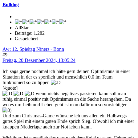
Bulldog
AllStar
Beiträge: 1.282
Gespeichert
Aw: 12. Spieltag Niners - Bonn
#9
Freitag, 20 Dezember 2024, 13:05:24
Ich sags gerne nochmal ich hätte gern deinen Optimismus in einer
Situation in der es sportlich und menschlich 0,0 im Team
funktioniert so zu tippen
[/quote]
wenn nichts negatives passieren kann soll man
ruhig einmal positiv mit Optimismus an die Sache herangehen. Da
wo es um Leib und Leben geht ist man dafür um so vorsichtiger.
Und zum Christmas-Game wünsche ich uns allen ein Halbwegs
gutes Spiel mit einem guten Ende sprich Sieg. Obwohl ich mit einer
knappen Niederlage auch zur Not leben kann.
Wichtiger ist eigentlich das was nach dem Spiel passiert. Feiern wir