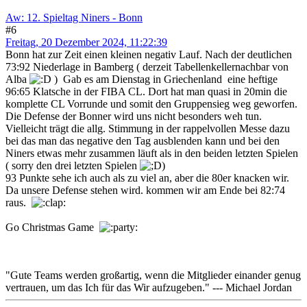
Aw: 12. Spieltag Niners - Bonn
#6
Freitag, 20 Dezember 2024, 11:22:39
Bonn hat zur Zeit einen kleinen negativ Lauf. Nach der deutlichen
73:92 Niederlage in Bamberg ( derzeit Tabellenkellernachbar von
Alba
) Gab es am Dienstag in Griechenland eine heftige
96:65 Klatsche in der FIBA CL. Dort hat man quasi in 20min die
komplette CL Vorrunde und somit den Gruppensieg weg geworfen.
Die Defense der Bonner wird uns nicht besonders weh tun.
Vielleicht trägt die allg. Stimmung in der rappelvollen Messe dazu
bei das man das negative den Tag ausblenden kann und bei den
Niners etwas mehr zusammen läuft als in den beiden letzten Spielen
( sorry den drei letzten Spielen
)
93 Punkte sehe ich auch als zu viel an, aber die 80er knacken wir.
Da unsere Defense stehen wird. kommen wir am Ende bei 82:74
raus.
Go Christmas Game
"Gute Teams werden großartig, wenn die Mitglieder einander genug
vertrauen, um das Ich für das Wir aufzugeben." --- Michael Jordan