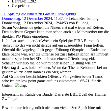
Beiträge: 1.282
Gespeichert
11. Spieltag die Niners zu Gast in Ludwigsburg
Donnerstag, 12 Dezember 2024, 11:37:49
Letzte Bearbeitung
:
Donnerstag, 12 Dezember 2024, 12:44:53 von Bulldog
So am Wochenende gehen die Niners erst mal wieder auf Reisen.
Den nächsten Gegner kann man schon auch als Mitbewerber um die
direkten PO Plätze einordnen.
Lubu hat auch unter der Woche ein Spiel (im FIBA Eurocup)
gehabt, so das wir nicht gerade auf ein ausgeruhtes Team treffen.
Obwohl die Angelegenheit gegen Fribourg Olympic am Ende eine
klare Sache war, war die Offense bis zur Halbzeit schon arg limitiert
manche sprechen bei SD auch von einem Offenbarungseid.
Schauen wir also mal ob wir mit der selben Leistung wie am
Dienstag da was holen können. Wenn das Thema Rebounds bei uns
geklärt wurde dann kann es ein Sieg werden.
Auf Grund der beschränkten Offensiv Fähigkeiten beider Teams
sehe ich ein low point game auf uns zukommen. 65-71 für die
Guten.
Interessant am Rande der Bande: Das erste BBL Duell der Tischler
Zwillinge.
Erwarten tue ich eigentlich nicht soo viel, außer: Spielt bitte mit