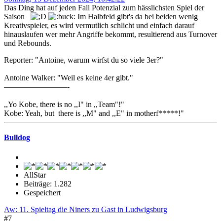
Das Ding hat auf jeden Fall Potenzial zum hässlichsten Spiel der
Saison
Im Halbfeld gibt's da bei beiden wenig
Kreativspieler, es wird vermutlich schlicht und einfach darauf
hinauslaufen wer mehr Angriffe bekommt, resultierend aus Turnover
und Rebounds.
Reporter: "Antoine, warum wirfst du so viele 3er?"
Antoine Walker: "Weil es keine 4er gibt."
————————-
,,Yo Kobe, there is no ,,I" in ,,Team"!"
Kobe: Yeah, but there is ,,M" and ,,E" in motherf*****!"
Bulldog
AllStar
Beiträge: 1.282
Gespeichert
Aw: 11. Spieltag die Niners zu Gast in Ludwigsburg
#7