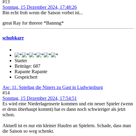
#13
Sonntag, 15 Dezember 2024, 17:48:26
Bin echt froh wenn die Saison vorbei ist...
great Ray for threeee *Bannng*
schubkarr
Starter
Beiträge: 687
Rapante Rapante
Gespeichert
Aw: 11. Spieltag die Niners zu Gast in Ludwigsburg
#14
Sonntag, 15 Dezember 2024, 17:54:51
Es wird eine Niederlagenserie kommen und ein neuer Spieler (wenn
er denn überhaupt kommt) hat es dann noch schwieriger als jetzt
schon.
Aktuell ist es nur ein kleiner Haufen an Spielern. Schade, dass man
die Saison so weg schenkt.