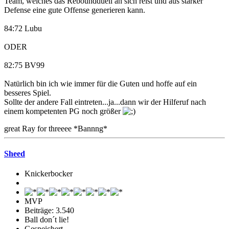
Team, welches das Reboundduell an sich reist und aus starker
Defense eine gute Offense generieren kann.
84:72 Lubu
ODER
82:75 BV99
Natürlich bin ich wie immer für die Guten und hoffe auf ein
besseres Spiel.
Sollte der andere Fall eintreten...ja...dann wir der Hilferuf nach
einem kompetenten PG noch größer
great Ray for threeee *Bannng*
Sheed
Knickerbocker
MVP
Beiträge: 3.540
Ball don´t lie!
Gespeichert