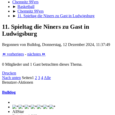
Chemnitz 99'ers
►
Basketball
►
Chemnitz 99'ers
►
11. Spieltag die Niners zu Gast in Ludwigsburg
11. Spieltag die Niners zu Gast in
Ludwigsburg
Begonnen von Bulldog, Donnerstag, 12 Dezember 2024, 11:37:49
⏪ vorheriges
-
nächstes ⏩
0 Mitglieder und 1 Gast betrachten dieses Thema.
Drucken
Nach unten
Seiten
1
2
3
4
Alle
Benutzer-Aktionen
Bulldog
AllStar