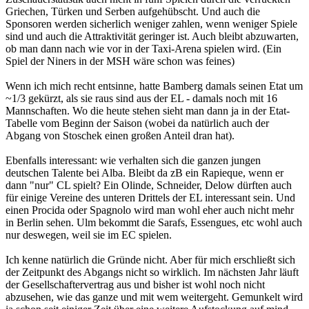
Griechen, Türken und Serben aufgehübscht. Und auch die
Sponsoren werden sicherlich weniger zahlen, wenn weniger Spiele
sind und auch die Attraktivität geringer ist. Auch bleibt abzuwarten,
ob man dann nach wie vor in der Taxi-Arena spielen wird. (Ein
Spiel der Niners in der MSH wäre schon was feines)
Wenn ich mich recht entsinne, hatte Bamberg damals seinen Etat um
~1/3 gekürzt, als sie raus sind aus der EL - damals noch mit 16
Mannschaften. Wo die heute stehen sieht man dann ja in der Etat-
Tabelle vom Beginn der Saison (wobei da natürlich auch der
Abgang von Stoschek einen großen Anteil dran hat).
Ebenfalls interessant: wie verhalten sich die ganzen jungen
deutschen Talente bei Alba. Bleibt da zB ein Rapieque, wenn er
dann "nur" CL spielt? Ein Olinde, Schneider, Delow dürften auch
für einige Vereine des unteren Drittels der EL interessant sein. Und
einen Procida oder Spagnolo wird man wohl eher auch nicht mehr
in Berlin sehen. Ulm bekommt die Sarafs, Essengues, etc wohl auch
nur deswegen, weil sie im EC spielen.
Ich kenne natürlich die Gründe nicht. Aber für mich erschließt sich
der Zeitpunkt des Abgangs nicht so wirklich. Im nächsten Jahr läuft
der Gesellschaftervertrag aus und bisher ist wohl noch nicht
abzusehen, wie das ganze und mit wem weitergeht. Gemunkelt wird