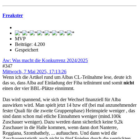
Freakster
MVP
Beiträge: 4.200
Gespeichert
Aw: Was macht die Konkurrenz 2024/2025
#347
Mittwoch, 7 Mai 2025, 17:13:26
Wenn ich die Artikel rund um Albas CL-Teilnahme lese, deute ich
das so, dass Alba auf Einladung der Fiba teilnimmt und somit
nicht
einen der vier BBL-Plätze einnimmt.
Das wird spannend, wie sich der Wechsel finanziell für Alba
auswirken wird. Man spielt jetzt 14 bzw elf (bei mal anzunehmender
fester Quali für die zweite Gruppenphase) Heimspiele weniger , das
sind dann schon mal etliche Einnahmen weniger (mind.100k
Zuschauer weniger). Dazu werden dann sicherlich keine 9,2k
Zuschauer in die Halle kommen, wenn dann dort Nanterre,
Reggiana, Szombathely, ... auftauchen. Und dann wird die
Zuschauerstatistik auch nicht in fünf Spielen durch die verrückten