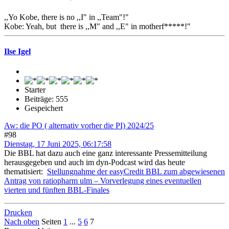
,,Yo Kobe, there is no ,,I" in ,,Team"!"
Kobe: Yeah, but there is ,,M" and ,,E" in motherf*****!"
Ilse Igel
Starter
Beiträge: 555
Gespeichert
Aw: die PO ( alternativ vorher die PI) 2024/25
#98
Dienstag, 17 Juni 2025, 06:17:58
Die BBL hat dazu auch eine ganz interessante Pressemitteilung
herausgegeben und auch im dyn-Podcast wird das heute
thematisiert:
Stellungnahme der easyCredit BBL zum abgewiesenen
Antrag von ratiopharm ulm – Vorverlegung eines eventuellen
vierten und fünften BBL-Finales
Drucken
Nach oben
Seiten
1
...
5
6
7