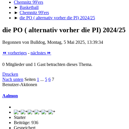
Chemnitz 99'ers
►
Basketball
►
Chemnitz 99'ers
►
die PO ( alternativ vorher die PI) 2024/25
die PO ( alternativ vorher die PI) 2024/25
Begonnen von Bulldog, Montag, 5 Mai 2025, 13:39:34
⏪ vorheriges
-
nächstes ⏩
0 Mitglieder und 1 Gast betrachten dieses Thema.
Drucken
Nach unten
Seiten
1
...
5
6
7
Benutzer-Aktionen
Aalmon
Starter
Beiträge: 936
Gespeichert