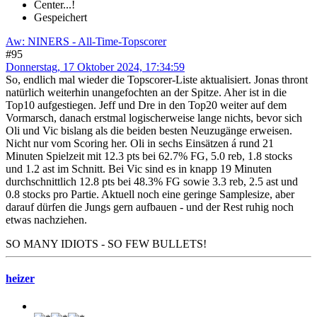
Center...!
Gespeichert
Aw: NINERS - All-Time-Topscorer
#95
Donnerstag, 17 Oktober 2024, 17:34:59
So, endlich mal wieder die Topscorer-Liste aktualisiert. Jonas thront
natürlich weiterhin unangefochten an der Spitze. Aher ist in die
Top10 aufgestiegen. Jeff und Dre in den Top20 weiter auf dem
Vormarsch, danach erstmal logischerweise lange nichts, bevor sich
Oli und Vic bislang als die beiden besten Neuzugänge erweisen.
Nicht nur vom Scoring her. Oli in sechs Einsätzen á rund 21
Minuten Spielzeit mit 12.3 pts bei 62.7% FG, 5.0 reb, 1.8 stocks
und 1.2 ast im Schnitt. Bei Vic sind es in knapp 19 Minuten
durchschnittlich 12.8 pts bei 48.3% FG sowie 3.3 reb, 2.5 ast und
0.8 stocks pro Partie. Aktuell noch eine geringe Samplesize, aber
darauf dürfen die Jungs gern aufbauen - und der Rest ruhig noch
etwas nachziehen.
SO MANY IDIOTS - SO FEW BULLETS!
heizer