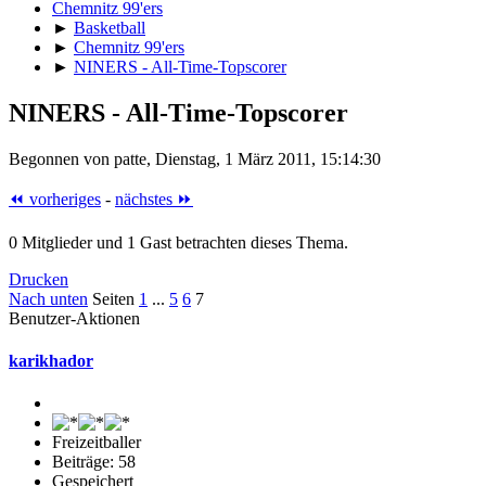
Chemnitz 99'ers
►
Basketball
►
Chemnitz 99'ers
►
NINERS - All-Time-Topscorer
NINERS - All-Time-Topscorer
Begonnen von patte, Dienstag, 1 März 2011, 15:14:30
⏪ vorheriges
-
nächstes ⏩
0 Mitglieder und 1 Gast betrachten dieses Thema.
Drucken
Nach unten
Seiten
1
...
5
6
7
Benutzer-Aktionen
karikhador
Freizeitballer
Beiträge: 58
Gespeichert