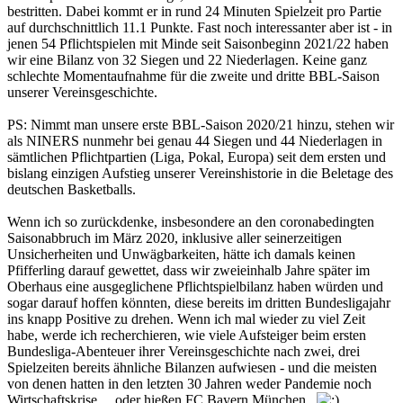
bestritten. Dabei kommt er in rund 24 Minuten Spielzeit pro Partie
auf durchschnittlich 11.1 Punkte. Fast noch interessanter aber ist - in
jenen 54 Pflichtspielen mit Minde seit Saisonbeginn 2021/22 haben
wir eine Bilanz von 32 Siegen und 22 Niederlagen. Keine ganz
schlechte Momentaufnahme für die zweite und dritte BBL-Saison
unserer Vereinsgeschichte.
PS: Nimmt man unsere erste BBL-Saison 2020/21 hinzu, stehen wir
als NINERS nunmehr bei genau 44 Siegen und 44 Niederlagen in
sämtlichen Pflichtpartien (Liga, Pokal, Europa) seit dem ersten und
bislang einzigen Aufstieg unserer Vereinshistorie in die Beletage des
deutschen Basketballs.
Wenn ich so zurückdenke, insbesondere an den coronabedingten
Saisonabbruch im März 2020, inklusive aller seinerzeitigen
Unsicherheiten und Unwägbarkeiten, hätte ich damals keinen
Pfifferling darauf gewettet, dass wir zweieinhalb Jahre später im
Oberhaus eine ausgeglichene Pflichtspielbilanz haben würden und
sogar darauf hoffen könnten, diese bereits im dritten Bundesligajahr
ins knapp Positive zu drehen. Wenn ich mal wieder zu viel Zeit
habe, werde ich recherchieren, wie viele Aufsteiger beim ersten
Bundesliga-Abenteuer ihrer Vereinsgeschichte nach zwei, drei
Spielzeiten bereits ähnliche Bilanzen aufwiesen - und die meisten
von denen hatten in den letzten 30 Jahren weder Pandemie noch
Wirtschaftskrise ... oder hießen FC Bayern München.