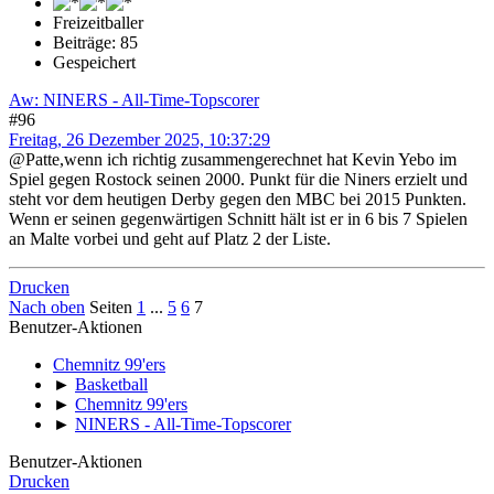
Freizeitballer
Beiträge: 85
Gespeichert
Aw: NINERS - All-Time-Topscorer
#96
Freitag, 26 Dezember 2025, 10:37:29
@Patte,wenn ich richtig zusammengerechnet hat Kevin Yebo im
Spiel gegen Rostock seinen 2000. Punkt für die Niners erzielt und
steht vor dem heutigen Derby gegen den MBC bei 2015 Punkten.
Wenn er seinen gegenwärtigen Schnitt hält ist er in 6 bis 7 Spielen
an Malte vorbei und geht auf Platz 2 der Liste.
Drucken
Nach oben
Seiten
1
...
5
6
7
Benutzer-Aktionen
Chemnitz 99'ers
►
Basketball
►
Chemnitz 99'ers
►
NINERS - All-Time-Topscorer
Benutzer-Aktionen
Drucken