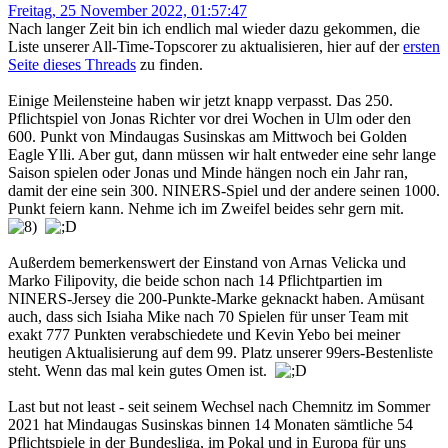
Freitag, 25 November 2022, 01:57:47
Nach langer Zeit bin ich endlich mal wieder dazu gekommen, die
Liste unserer All-Time-Topscorer zu aktualisieren, hier auf der
ersten
Seite dieses Threads
zu finden.
Einige Meilensteine haben wir jetzt knapp verpasst. Das 250.
Pflichtspiel von Jonas Richter vor drei Wochen in Ulm oder den
600. Punkt von Mindaugas Susinskas am Mittwoch bei Golden
Eagle Ylli. Aber gut, dann müssen wir halt entweder eine sehr lange
Saison spielen oder Jonas und Minde hängen noch ein Jahr ran,
damit der eine sein 300. NINERS-Spiel und der andere seinen 1000.
Punkt feiern kann. Nehme ich im Zweifel beides sehr gern mit.
Außerdem bemerkenswert der Einstand von Arnas Velicka und
Marko Filipovity, die beide schon nach 14 Pflichtpartien im
NINERS-Jersey die 200-Punkte-Marke geknackt haben. Amüsant
auch, dass sich Isiaha Mike nach 70 Spielen für unser Team mit
exakt 777 Punkten verabschiedete und Kevin Yebo bei meiner
heutigen Aktualisierung auf dem 99. Platz unserer 99ers-Bestenliste
steht. Wenn das mal kein gutes Omen ist.
Last but not least - seit seinem Wechsel nach Chemnitz im Sommer
2021 hat Mindaugas Susinskas binnen 14 Monaten sämtliche 54
Pflichtspiele in der Bundesliga, im Pokal und in Europa für uns