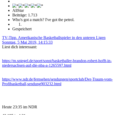
AllStar
Beiträge: 1.713
Who's got a match? I've got the petrol.
Gespeichert
TV-Tipp. Amerikanische Basketballspieler in den unteren Ligen
Sonntag, 5 Mai 2019, 14:15:33
Liest dich interessant:
https://m.spiegel.de/sport/sonst/basketballer-brandon-robert-hofft-in-
niedersachsen-auf-die-nba-a-1265597.html
https://www.ndr.de/fernsehen/sendungen/sportclub/Der-Traum-vom-
Profibasketball,sendung903232.html
Heute 23:35 im NDR