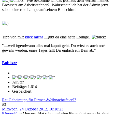
Wie bekomme ich das jetzt aus dem Verlauf meines
Browsers am Arbeitsrechner?! Wahrscheinlich hat der Admin jetzt
schon eine rote Lampe auf seinem Bildschirm!
Tipp von mir:
klick mich!
....gibt da eine nette Lounge.
"....weil irgendwann alles mal kaputt geht. Du wirst es auch noch
gewahr werden, eines Tages fällt Dir einfach ein Bein ab."
Bubitzzz
AllStar
Beiträge: 1.614
Gespeichert
Re: Geheimtipp für Firmen-Weihnachtsfeier??
#3
Mittwoch, 24 Oktober 2012, 10:18:23
Bürogolf
im Mercure. Hat schonmal eine Firma dort gemacht, dort