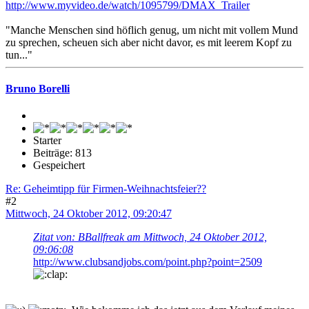
http://www.myvideo.de/watch/1095799/DMAX_Trailer
"Manche Menschen sind höflich genug, um nicht mit vollem Mund
zu sprechen, scheuen sich aber nicht davor, es mit leerem Kopf zu
tun..."
Bruno Borelli
Starter
Beiträge: 813
Gespeichert
Re: Geheimtipp für Firmen-Weihnachtsfeier??
#2
Mittwoch, 24 Oktober 2012, 09:20:47
Zitat von: BBallfreak am Mittwoch, 24 Oktober 2012,
09:06:08
http://www.clubsandjobs.com/point.php?point=2509