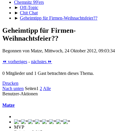
Chemnitz 99'ers
►
Off-Topic
►
Chit Chat
►
Geheimtipp für Firmen-Weihnachtsfeier??
Geheimtipp für Firmen-
Weihnachtsfeier??
Begonnen von Matze, Mittwoch, 24 Oktober 2012, 09:03:34
⏪ vorheriges
-
nächstes ⏩
0 Mitglieder und 1 Gast betrachten dieses Thema.
Drucken
Nach unten
Seiten
1
2
Alle
Benutzer-Aktionen
Matze
MVP