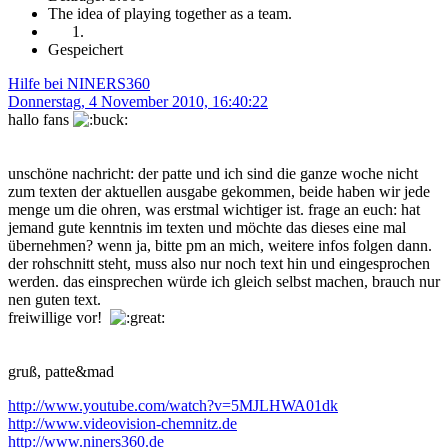
The idea of playing together as a team.
Gespeichert
Hilfe bei NINERS360
Donnerstag, 4 November 2010, 16:40:22
hallo fans
unschöne nachricht: der patte und ich sind die ganze woche nicht
zum texten der aktuellen ausgabe gekommen, beide haben wir jede
menge um die ohren, was erstmal wichtiger ist. frage an euch: hat
jemand gute kenntnis im texten und möchte das dieses eine mal
übernehmen? wenn ja, bitte pm an mich, weitere infos folgen dann.
der rohschnitt steht, muss also nur noch text hin und eingesprochen
werden. das einsprechen würde ich gleich selbst machen, brauch nur
nen guten text.
freiwillige vor!
gruß, patte&mad
http://www.youtube.com/watch?v=5MJLHWA01dk
http://www.videovision-chemnitz.de
http://www.niners360.de