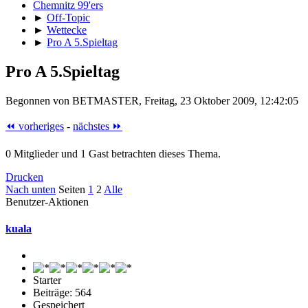
Chemnitz 99'ers
►
Off-Topic
►
Wettecke
►
Pro A 5.Spieltag
Pro A 5.Spieltag
Begonnen von BETMASTER, Freitag, 23 Oktober 2009, 12:42:05
⏪ vorheriges
-
nächstes ⏩
0 Mitglieder und 1 Gast betrachten dieses Thema.
Drucken
Nach unten
Seiten
1
2
Alle
Benutzer-Aktionen
kuala
Starter
Beiträge: 564
Gespeichert