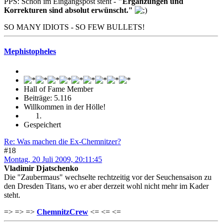
PPS: Schon im Eingangspost steht -
"Ergänzungen und
Korrekturen sind absolut erwünscht."
SO MANY IDIOTS - SO FEW BULLETS!
Mephistopheles
Hall of Fame Member
Beiträge: 5.116
Willkommen in der Hölle!
Gespeichert
Re: Was machen die Ex-Chemnitzer?
#18
Montag, 20 Juli 2009, 20:11:45
Vladimir Djatschenko
Die "Zaubermaus" wechselte rechtzeitig vor der Seuchensaison zu
den Dresden Titans, wo er aber derzeit wohl nicht mehr im Kader
steht.
=> => =>
ChemnitzCrew
<= <= <=