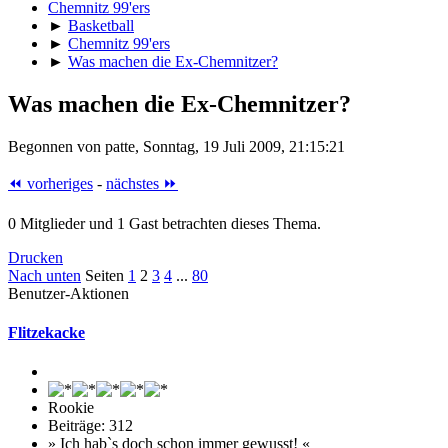
Chemnitz 99'ers
►
Basketball
►
Chemnitz 99'ers
►
Was machen die Ex-Chemnitzer?
Was machen die Ex-Chemnitzer?
Begonnen von patte, Sonntag, 19 Juli 2009, 21:15:21
⏪ vorheriges
-
nächstes ⏩
0 Mitglieder und 1 Gast betrachten dieses Thema.
Drucken
Nach unten
Seiten
1
2
3
4
...
80
Benutzer-Aktionen
Flitzekacke
Rookie
Beiträge: 312
» Ich hab`s doch schon immer gewusst! «