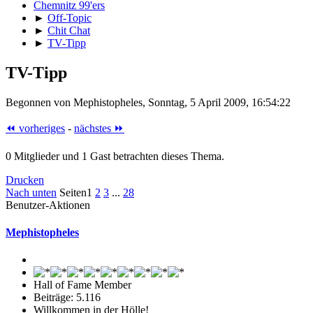
Chemnitz 99'ers
►
Off-Topic
►
Chit Chat
►
TV-Tipp
TV-Tipp
Begonnen von Mephistopheles, Sonntag, 5 April 2009, 16:54:22
⏪ vorheriges
-
nächstes ⏩
0 Mitglieder und 1 Gast betrachten dieses Thema.
Drucken
Nach unten
Seiten
1
2
3
...
28
Benutzer-Aktionen
Mephistopheles
Hall of Fame Member
Beiträge: 5.116
Willkommen in der Hölle!