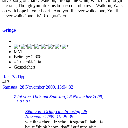
silver song of a lark. Walk on, through the wind, Walk on, through
the rain, Though your dreams be tossed and blown. Walk on, Walk
on with hope in your heart...And you´ll never walk alone, You´ll
never walk alone...Walk on,walk on.....
Gringo
MVP
Beiträge: 2.808
sehr verdächtig...
Gespeichert
Re: TV-Tipp
#13
Samstag, 28 November 2009, 13:04:32
Zitat von: TheS am Samstag, 28 November 2009,
12:21:22
Zitat von: Gringo am Samstag, 28
November 2009, 10:28:38
wie ihr sicher alle schon festgestellt habt, is
heute "think happy day"!! auf mtv, viva