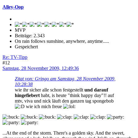
Alley-Oop
MVP
Beiträge: 2.343
On rain follows sunshine, anywhere, anytime.....
Gespeichert
Re: TV-Tipp
#12
Samstag, 28 November 2009, 12:49:36
Zitat von: Gringo am Samstag, 28 November 2009,
10:28:38
wie ihr sicher alle schon festgestellt
und darauf
hingefiebert
habt, is heute "think happy day"!! auf
mtv, viva und nick läuft den ganzen tag spongebob
wie ich mich freue
...At the end of the storm. There's a golden sky. And the sweet,