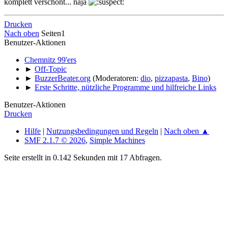
komplett verschont... naja
Drucken
Nach oben
Seiten
1
Benutzer-Aktionen
Chemnitz 99'ers
►
Off-Topic
►
BuzzerBeater.org
(Moderatoren:
dio
,
pizzapasta
,
Bino
)
►
Erste Schritte, nützliche Programme und hilfreiche Links
Benutzer-Aktionen
Drucken
Hilfe
|
Nutzungsbedingungen und Regeln
|
Nach oben ▲
SMF 2.1.7 © 2026
,
Simple Machines
Seite erstellt in 0.142 Sekunden mit 17 Abfragen.