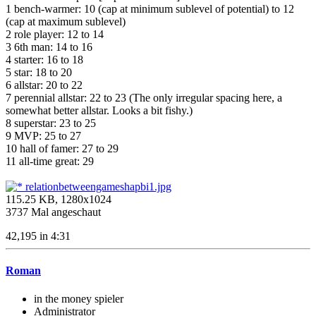
1 bench-warmer: 10 (cap at minimum sublevel of potential) to 12
(cap at maximum sublevel)
2 role player: 12 to 14
3 6th man: 14 to 16
4 starter: 16 to 18
5 star: 18 to 20
6 allstar: 20 to 22
7 perennial allstar: 22 to 23 (The only irregular spacing here, a
somewhat better allstar. Looks a bit fishy.)
8 superstar: 23 to 25
9 MVP: 25 to 27
10 hall of famer: 27 to 29
11 all-time great: 29
relationbetweengameshapbi1.jpg
115.25 KB, 1280x1024
3737 Mal angeschaut
42,195 in 4:31
Roman
in the money spieler
Administrator