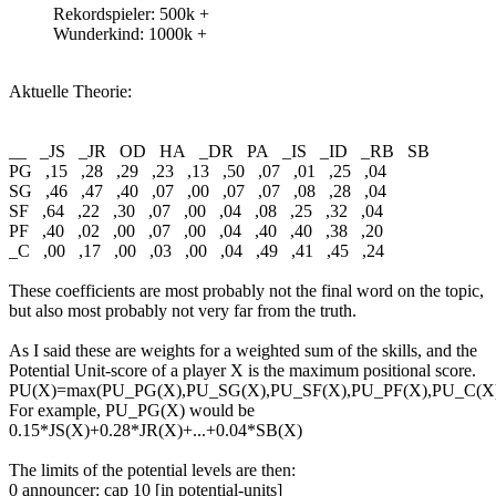
Rekordspieler: 500k +
Wunderkind: 1000k +
Aktuelle Theorie:
__ _JS _JR OD HA _DR PA _IS _ID _RB SB
PG ,15 ,28 ,29 ,23 ,13 ,50 ,07 ,01 ,25 ,04
SG ,46 ,47 ,40 ,07 ,00 ,07 ,07 ,08 ,28 ,04
SF ,64 ,22 ,30 ,07 ,00 ,04 ,08 ,25 ,32 ,04
PF ,40 ,02 ,00 ,07 ,00 ,04 ,40 ,40 ,38 ,20
_C ,00 ,17 ,00 ,03 ,00 ,04 ,49 ,41 ,45 ,24
These coefficients are most probably not the final word on the topic,
but also most probably not very far from the truth.
As I said these are weights for a weighted sum of the skills, and the
Potential Unit-score of a player X is the maximum positional score.
PU(X)=max(PU_PG(X),PU_SG(X),PU_SF(X),PU_PF(X),PU_C(X
For example, PU_PG(X) would be
0.15*JS(X)+0.28*JR(X)+...+0.04*SB(X)
The limits of the potential levels are then:
0 announcer: cap 10 [in potential-units]