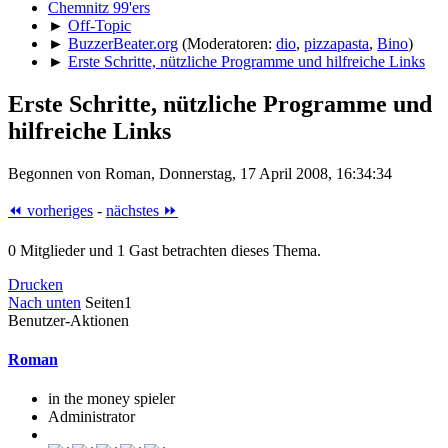
Chemnitz 99'ers
►
Off-Topic
►
BuzzerBeater.org
(Moderatoren:
dio
,
pizzapasta
,
Bino
)
►
Erste Schritte, nützliche Programme und hilfreiche Links
Erste Schritte, nützliche Programme und
hilfreiche Links
Begonnen von Roman, Donnerstag, 17 April 2008, 16:34:34
⏪ vorheriges
-
nächstes ⏩
0 Mitglieder und 1 Gast betrachten dieses Thema.
Drucken
Nach unten
Seiten
1
Benutzer-Aktionen
Roman
in the money spieler
Administrator