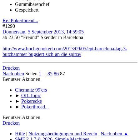
Gummibärenchef
Gespeichert
Re: Pokerthread...
#1290
Donnerstag, 5 September 2013, 14:59:05
ab 23:50 "Freund" Skender in Barcelona
http://www.hochgepokert.com/2013/09/05/ept-barcelona-tag-3-
butzhammer-bugsiert-sich-an-die-spitze/
Drucken
Nach oben
Seiten
1
...
85
86
87
Benutzer-Aktionen
Chemnitz 99'ers
►
Off-Topic
►
Pokerecke
►
Pokerthread...
Benutzer-Aktionen
Drucken
Hilfe
|
Nutzungsbedingungen und Regeln
|
Nach oben ▲
SMF 2.1.7 © 2026
,
Simple Machines