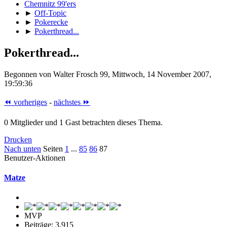
Chemnitz 99'ers
►
Off-Topic
►
Pokerecke
►
Pokerthread...
Pokerthread...
Begonnen von Walter Frosch 99, Mittwoch, 14 November 2007,
19:59:36
⏪ vorheriges
-
nächstes ⏩
0 Mitglieder und 1 Gast betrachten dieses Thema.
Drucken
Nach unten
Seiten
1
...
85
86
87
Benutzer-Aktionen
Matze
MVP
Beiträge: 3.915