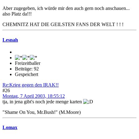
Aber zugegeben, ich würde mir den auch gern noch anschauen...
also Platz da!!!
CHEMNITZ HAT DIE GEILSTEN FANS DER WELT ! ! !
Lesnah
Freizeitballer
Beiträge: 92
Gespeichert
Re:Krieg gegen den IRAK!!
#26
Montag, 7 April 2003, 18:55:12
tja, in jena gibt's noch jede menge karten
"Shame On You, Mr.Bush!" (M.Moore)
Lomax