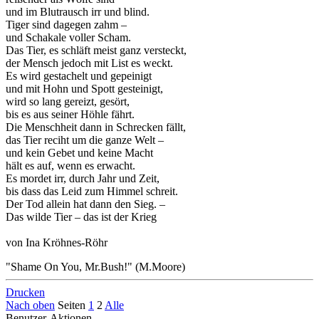
und im Blutrausch irr und blind.
Tiger sind dagegen zahm –
und Schakale voller Scham.
Das Tier, es schläft meist ganz versteckt,
der Mensch jedoch mit List es weckt.
Es wird gestachelt und gepeinigt
und mit Hohn und Spott gesteinigt,
wird so lang gereizt, gesört,
bis es aus seiner Höhle fährt.
Die Menschheit dann in Schrecken fällt,
das Tier reciht um die ganze Welt –
und kein Gebet und keine Macht
hält es auf, wenn es erwacht.
Es mordet irr, durch Jahr und Zeit,
bis dass das Leid zum Himmel schreit.
Der Tod allein hat dann den Sieg. –
Das wilde Tier – das ist der Krieg
von Ina Kröhnes-Röhr
"Shame On You, Mr.Bush!" (M.Moore)
Drucken
Nach oben
Seiten
1
2
Alle
Benutzer-Aktionen