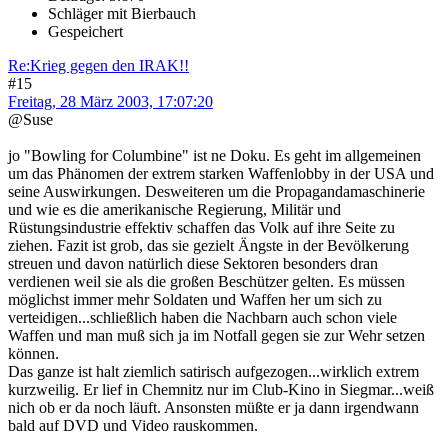
Schläger mit Bierbauch
Gespeichert
Re:Krieg gegen den IRAK!!
#15
Freitag, 28 März 2003, 17:07:20
@Suse
jo "Bowling for Columbine" ist ne Doku. Es geht im allgemeinen
um das Phänomen der extrem starken Waffenlobby in der USA und
seine Auswirkungen. Desweiteren um die Propagandamaschinerie
und wie es die amerikanische Regierung, Militär und
Rüstungsindustrie effektiv schaffen das Volk auf ihre Seite zu
ziehen. Fazit ist grob, das sie gezielt Ängste in der Bevölkerung
streuen und davon natürlich diese Sektoren besonders dran
verdienen weil sie als die großen Beschützer gelten. Es müssen
möglichst immer mehr Soldaten und Waffen her um sich zu
verteidigen...schließlich haben die Nachbarn auch schon viele
Waffen und man muß sich ja im Notfall gegen sie zur Wehr setzen
können.
Das ganze ist halt ziemlich satirisch aufgezogen...wirklich extrem
kurzweilig. Er lief in Chemnitz nur im Club-Kino in Siegmar...weiß
nich ob er da noch läuft. Ansonsten müßte er ja dann irgendwann
bald auf DVD und Video rauskommen.