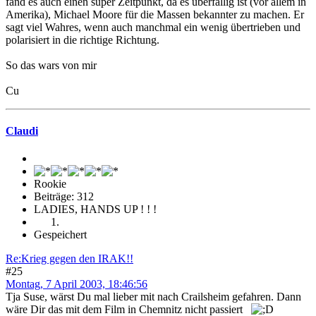
fand es auch einen super Zeitpunkt, da es überfällig ist (vor allem in
Amerika), Michael Moore für die Massen bekannter zu machen. Er
sagt viel Wahres, wenn auch manchmal ein wenig übertrieben und
polarisiert in die richtige Richtung.
So das wars von mir
Cu
Claudi
Rookie
Beiträge: 312
LADIES, HANDS UP ! ! !
Gespeichert
Re:Krieg gegen den IRAK!!
#25
Montag, 7 April 2003, 18:46:56
Tja Suse, wärst Du mal lieber mit nach Crailsheim gefahren. Dann
wäre Dir das mit dem Film in Chemnitz nicht passiert