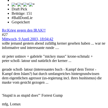
Draft Pick
Beiträge: 151
#BallDontLie
Gespeichert
Re:Krieg gegen den IRAK!!
#27
Mittwoch, 9 April 2003, 18:04:42
sollte jemand gestern abend zufällig kerner gesehen haben ... war ne
informative und interessante runde ....
sir peter ustinov + gabriele "mickey maus" krone-schmalz +
peter scholl- latour und natürlich der kerner ...
gerade scholl- latour (interessantes buch - Kampf dem Terror -
Kampf dem Islam?) hat durch umfangreiches hintergrundwissen
dem eigentlichen agressor (us-regierung incl. ihres bushismus) die
maske vom gesicht gezogen ...
'Stupid is as stupid does'" Forrest Gump
mfg, Lomax