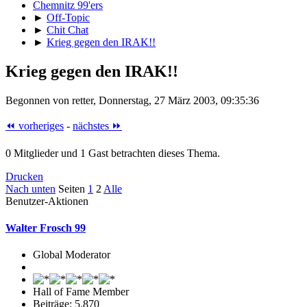
Chemnitz 99'ers
►
Off-Topic
►
Chit Chat
►
Krieg gegen den IRAK!!
Krieg gegen den IRAK!!
Begonnen von retter, Donnerstag, 27 März 2003, 09:35:36
⏪ vorheriges
-
nächstes ⏩
0 Mitglieder und 1 Gast betrachten dieses Thema.
Drucken
Nach unten
Seiten
1
2
Alle
Benutzer-Aktionen
Walter Frosch 99
Global Moderator
Hall of Fame Member
Beiträge: 5.870