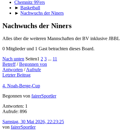
Chemnitz 99'ers
►
Basketball
►
Nachwuchs der Niners
Nachwuchs der Niners
Alles über die weiteren Mannschaften der BV inklusive JBBL
0 Mitglieder und 1 Gast betrachten dieses Board.
Nach unten
Seiten
1
2
3
...
11
Betreff
/
Begonnen von
Antworten
/
Aufrufe
Letzter Beitrag
4. Noah-Berge-Cup
Begonnen von
fairerSportler
Antworten: 1
Aufrufe: 896
Samstag, 30 Mai 2026, 22:23:25
von
fairerSportler