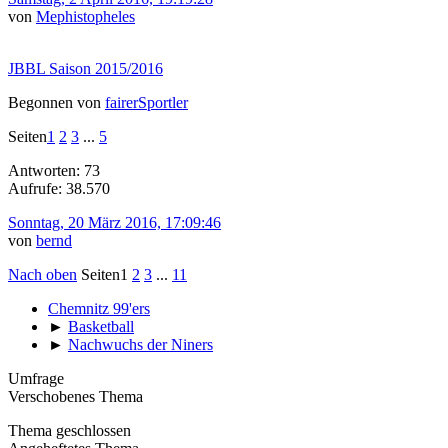
von
Mephistopheles
JBBL Saison 2015/2016
Begonnen von
fairerSportler
Seiten
1
2
3
...
5
Antworten: 73
Aufrufe: 38.570
Sonntag, 20 März 2016, 17:09:46
von
bernd
Nach oben
Seiten
1
2
3
...
11
Chemnitz 99'ers
►
Basketball
►
Nachwuchs der Niners
Umfrage
Verschobenes Thema
Thema geschlossen