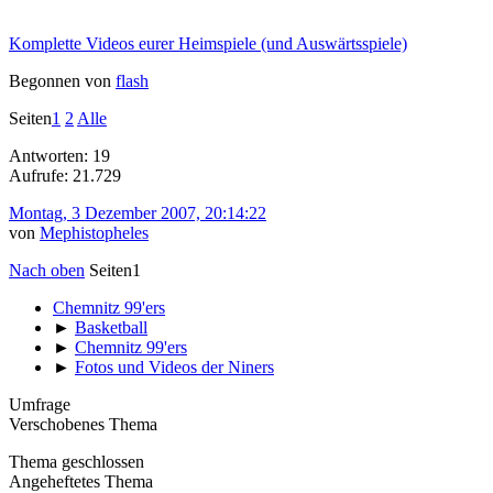
Komplette Videos eurer Heimspiele (und Auswärtsspiele)
Begonnen von
flash
Seiten
1
2
Alle
Antworten: 19
Aufrufe: 21.729
Montag, 3 Dezember 2007, 20:14:22
von
Mephistopheles
Nach oben
Seiten
1
Chemnitz 99'ers
►
Basketball
►
Chemnitz 99'ers
►
Fotos und Videos der Niners
Umfrage
Verschobenes Thema
Thema geschlossen
Angeheftetes Thema