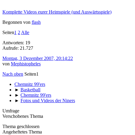
Komplette Videos eurer Heimspiele (und Auswärtsspiele)
Begonnen von
flash
Seiten
1
2
Alle
Antworten: 19
Aufrufe: 21.727
Montag, 3 Dezember 2007, 20:14:22
von
Mephistopheles
Nach oben
Seiten
1
Chemnitz 99'ers
►
Basketball
►
Chemnitz 99'ers
►
Fotos und Videos der Niners
Umfrage
Verschobenes Thema
Thema geschlossen
Angeheftetes Thema